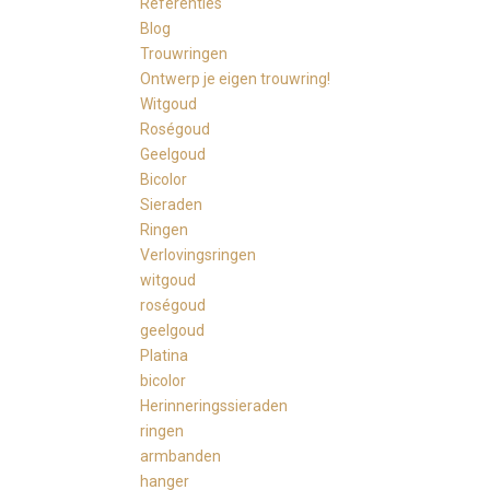
Referenties
Blog
Trouwringen
Ontwerp je eigen trouwring!
Witgoud
Roségoud
Geelgoud
Bicolor
Sieraden
Ringen
Verlovingsringen
witgoud
roségoud
geelgoud
Platina
bicolor
Herinneringssieraden
ringen
armbanden
hanger