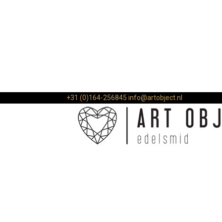
+31 (0)164-256845
info@artobject.nl