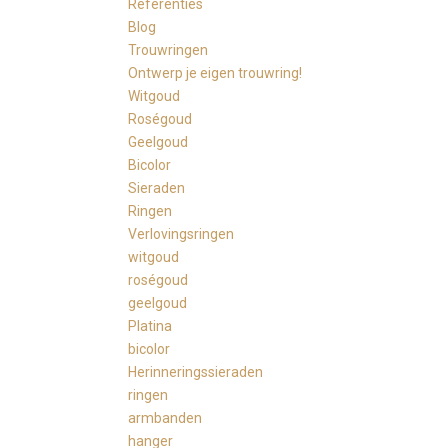
Referenties
Blog
Trouwringen
Ontwerp je eigen trouwring!
Witgoud
Roségoud
Geelgoud
Bicolor
Sieraden
Ringen
Verlovingsringen
witgoud
roségoud
geelgoud
Platina
bicolor
Herinneringssieraden
ringen
armbanden
hanger