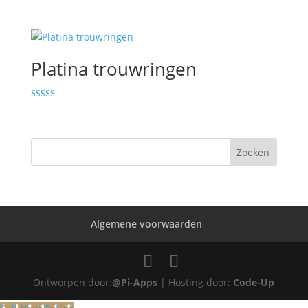
Platina trouwringen
Gewaardeerd
5.00
uit 5
Algemene voorwaarden
Ontworpen door:
@Pi-Apps
| Hosting door:
Code-Up