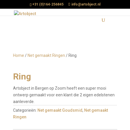
+31 (0)164-256845
info@artobject.nl
Home
/
Net gemaakt Ringen
/ Ring
Ring
Artobject in Bergen op Zoom heeft een super mooi
ontwerp gemaakt voor een klant die 2 eigen edelstenen
aanleverde.
Categorieën:
Net gemaakt Goudsmid
,
Net gemaakt
Ringen