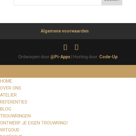
Algemene voorwaarden
Ontworpen door:
@Pi-Apps
| Hosting door:
Code-Up
MENU
HOME
OVER ONS
ATELIER
REFERENTIES
BLOG
TROUWRINGEN
ONTWERP JE EIGEN TROUWRING!
WITGOUD