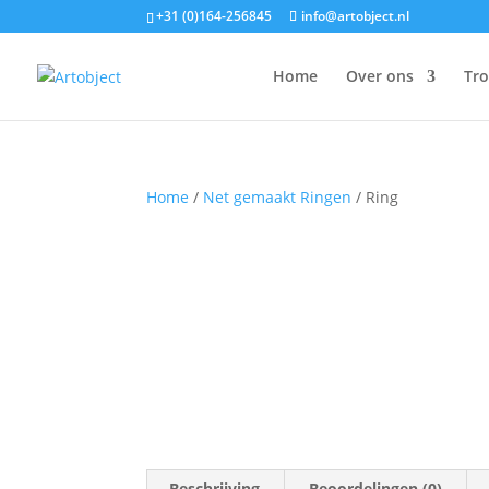
+31 (0)164-256845
info@artobject.nl
Home
Over ons
Tr
Home
/
Net gemaakt Ringen
/ Ring
Beschrijving
Beoordelingen (0)