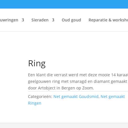
ouwringen
Sieraden
Oud goud
Reparatie & worksh
Ring
Een klant die verrast werd met deze mooie 14 karaa
geelgouwen ring met smaragd en diamant gemaakt
door Artobject in Bergen op Zoom.
Categorieën:
Net gemaakt Goudsmid
,
Net gemaakt
Ringen