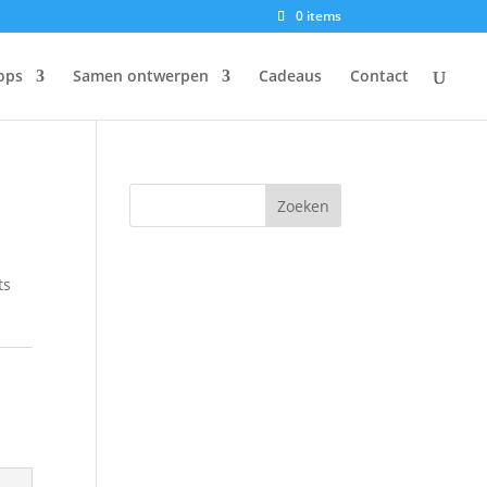
0 items
ops
Samen ontwerpen
Cadeaus
Contact
ts