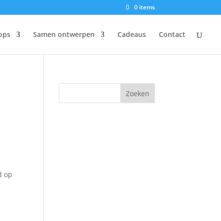
0 items
ops
Samen ontwerpen
Cadeaus
Contact
e
d op
m