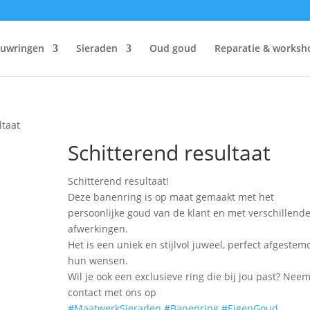
ouwringen
Sieraden
Oud goud
Reparatie & worksh
ltaat
Schitterend resultaat
Schitterend resultaat!
Deze banenring is op maat gemaakt met het
persoonlijke goud van de klant en met verschillend
afwerkingen.
Het is een uniek en stijlvol juweel, perfect afgestem
hun wensen.
Wil je ook een exclusieve ring die bij jou past? Nee
contact met ons op
#MaatwerkSieraden
#Banenring
#EigenGoud