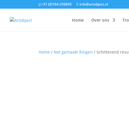
+31 (0)164-256845
info@artobject.nl
Home
Over ons
Tr
Home
/
Net gemaakt Ringen
/ Schitterend resu