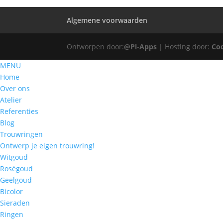
Algemene voorwaarden
Ontworpen door:
@Pi-Apps
| Hosting door:
Co
MENU
Home
Over ons
Atelier
Referenties
Blog
Trouwringen
Ontwerp je eigen trouwring!
Witgoud
Roségoud
Geelgoud
Bicolor
Sieraden
Ringen