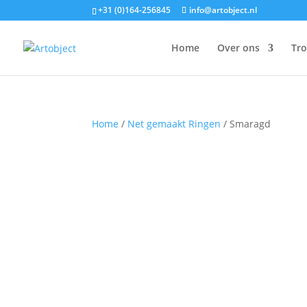
+31 (0)164-256845
info@artobject.nl
Home
Over ons
Tr
Home
/
Net gemaakt Ringen
/ Smaragd