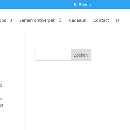
0 items
ops
Samen ontwerpen
Cadeaus
Contact
e
ol
en
st