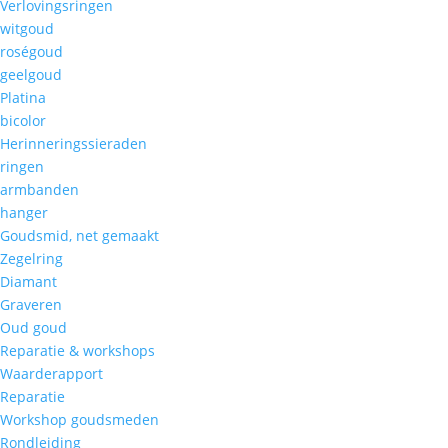
Verlovingsringen
witgoud
roségoud
geelgoud
Platina
bicolor
Herinneringssieraden
ringen
armbanden
hanger
Goudsmid, net gemaakt
Zegelring
Diamant
Graveren
Oud goud
Reparatie & workshops
Waarderapport
Reparatie
Workshop goudsmeden
Rondleiding