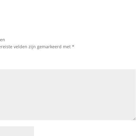
len
ereiste velden zijn gemarkeerd met
*