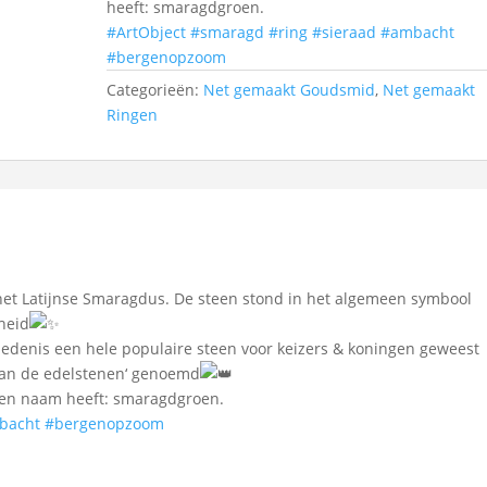
heeft: smaragdgroen.
#ArtObject
#smaragd
#ring
#sieraad
#ambacht
#bergenopzoom
Categorieën:
Net gemaakt Goudsmid
,
Net gemaakt
Ringen
het Latijnse Smaragdus. De steen stond in het algemeen symbool
heid
chiedenis een hele populaire steen voor keizers & koningen geweest
van de edelstenen‘ genoemd
eigen naam heeft: smaragdgroen.
bacht
#bergenopzoom