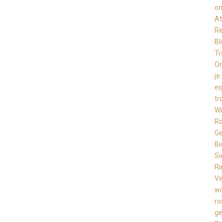
o
At
Re
Bl
Tr
O
je
ei
tr
Wi
R
Ge
Bi
Si
Ri
Ve
wi
ro
ge