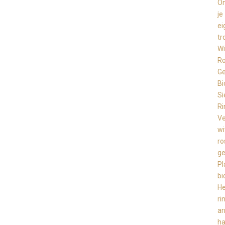
O
je
ei
tr
Wi
R
Ge
Bi
Si
Ri
Ve
wi
ro
ge
Pl
bi
He
ri
a
ha