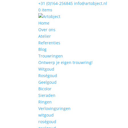
+31 (0)164-256845
info@artobject.nl
0 items
Home
Over ons
Atelier
Referenties
Blog
Trouwringen
Ontwerp je eigen trouwring!
Witgoud
Roségoud
Geelgoud
Bicolor
Sieraden
Ringen
Verlovingsringen
witgoud
roségoud