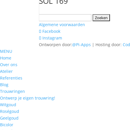
SOL 169
Zoeken
naar:
Algemene voorwaarden
Facebook
Instagram
Ontworpen door:
@Pi-Apps
| Hosting door:
Co
MENU
Home
Over ons
Atelier
Referenties
Blog
Trouwringen
Ontwerp je eigen trouwring!
Witgoud
Roségoud
Geelgoud
Bicolor