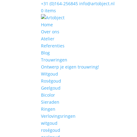
+31 (0)164-256845
info@artobject.nl
0 items
Home
Over ons
Atelier
Referenties
Blog
Trouwringen
Ontwerp je eigen trouwring!
Witgoud
Roségoud
Geelgoud
Bicolor
Sieraden
Ringen
Verlovingsringen
witgoud
roségoud