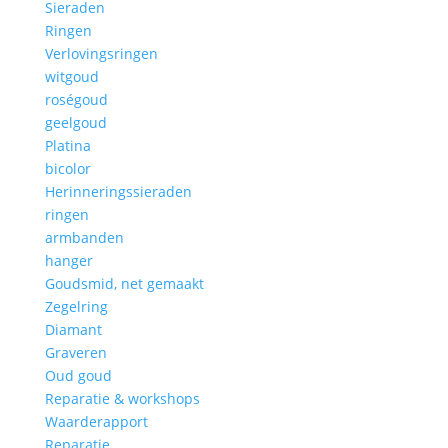
Sieraden
Ringen
Verlovingsringen
witgoud
roségoud
geelgoud
Platina
bicolor
Herinneringssieraden
ringen
armbanden
hanger
Goudsmid, net gemaakt
Zegelring
Diamant
Graveren
Oud goud
Reparatie & workshops
Waarderapport
Reparatie