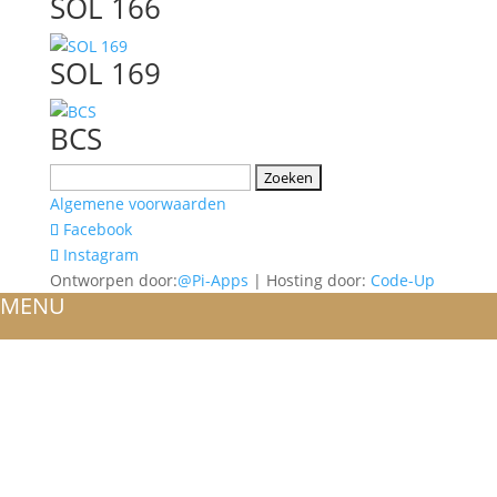
SOL 166
SOL 169
BCS
Zoeken
naar:
Algemene voorwaarden
Facebook
Instagram
Ontworpen door:
@Pi-Apps
| Hosting door:
Code-Up
MENU
HOME
OVER ONS
ATELIER
REFERENTIES
BLOG
TROUWRINGEN