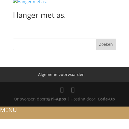
Hanger met as.
Algemene voorwaarden
Ontworpen door:
@Pi-Apps
| Hosting door:
Code-Up
MENU
HOME
OVER ONS