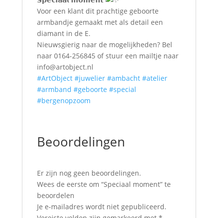
Voor een klant dit prachtige geboorte
armbandje gemaakt met als detail een
diamant in de E.
Nieuwsgierig naar de mogelijkheden? Bel
naar 0164-256845 of stuur een mailtje naar
info@
artobject.nl
#ArtObject
#juwelier
#ambacht
#atelier
#armband
#geboorte
#special
#bergenopzoom
Beoordelingen
Er zijn nog geen beoordelingen.
Wees de eerste om “Speciaal moment” te
beoordelen
Je e-mailadres wordt niet gepubliceerd.
Vereiste velden zijn gemarkeerd met
*