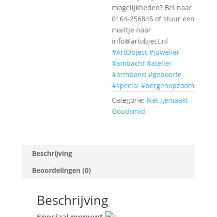
mogelijkheden? Bel naar
0164-256845 of stuur een
mailtje naar
info@artobject.nl
#ArtObject
#juwelier
#ambacht
#atelier
#armband
#geboorte
#special
#bergenopzoom
Categorie:
Net gemaakt
Goudsmid
Beschrijving
Beoordelingen (0)
Beschrijving
𝗦𝗽𝗲𝗰𝗶𝗮𝗮𝗹 𝗺𝗼𝗺𝗲𝗻𝘁