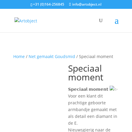
+31 (0)164-256845
info@artobject.nl
Home
/
Net gemaakt Goudsmid
/ Speciaal moment
Speciaal
moment
𝗦𝗽𝗲𝗰𝗶𝗮𝗮𝗹 𝗺𝗼𝗺𝗲𝗻𝘁
Voor een klant dit
prachtige geboorte
armbandje gemaakt met
als detail een diamant in
de E.
Nieuwsgierig naar de