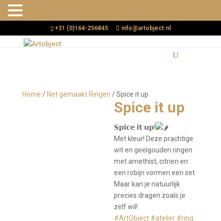
MENU
+31 (0)164-256845
info@artobject.nl
Home
/
Net gemaakt Ringen
/ Spice it up
Spice it up
𝗦𝗽𝗶𝗰𝗲 𝗶𝘁 𝘂𝗽!
Met kleur! Deze prachtige
wit en geelgouden ringen
met amethist, citrien en
een robijn vormen een set.
Maar kan je natuurlijk
precies dragen zoals je
zelf wil!
#ArtObject
#atelier
#ring