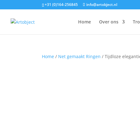
+31 (0)164-256845
info@artobject.nl
Home
Over ons
Tr
Home
/
Net gemaakt Ringen
/ Tijdloze elegant