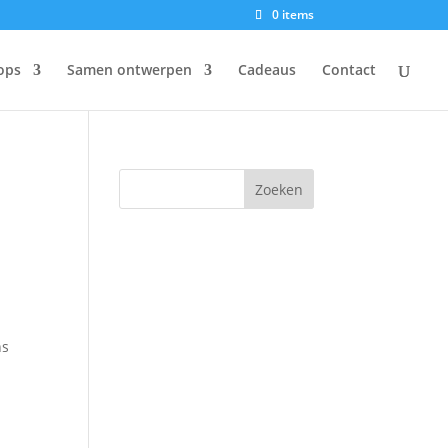
0 items
ops
Samen ontwerpen
Cadeaus
Contact
ns