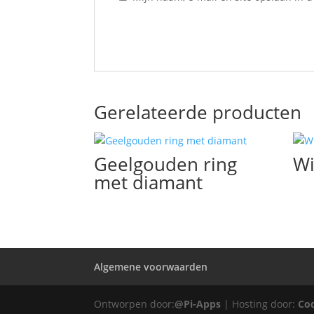
Gerelateerde producten
Geelgouden ring
Wi
met diamant
Algemene voorwaarden
Ontworpen door:
@Pi-Apps
| Hosting door:
Co