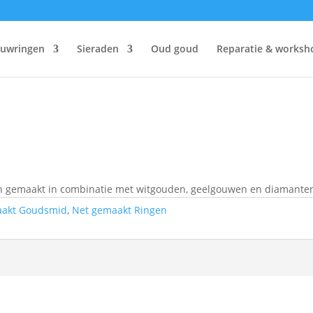
ouwringen
Sieraden
Oud goud
Reparatie & worksh
en gemaakt in combinatie met witgouden, geelgouwen en diamante
aakt Goudsmid
,
Net gemaakt Ringen