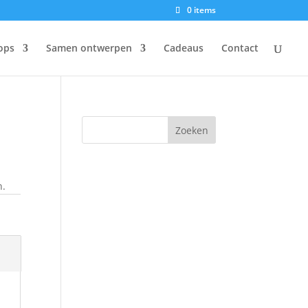
0 items
ops
Samen ontwerpen
Cadeaus
Contact
n.