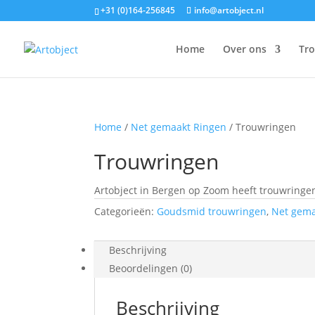
+31 (0)164-256845
info@artobject.nl
Home
Over ons
Tr
Home
/
Net gemaakt Ringen
/ Trouwringen
Trouwringen
Artobject in Bergen op Zoom heeft trouwring
Categorieën:
Goudsmid trouwringen
,
Net gem
Beschrijving
Beoordelingen (0)
Beschrijving