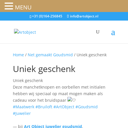
MENU
+31 (0)164-256845
info@artobject.nl
Home
/
Net gemaakt Goudsmid
/ Uniek geschenk
Uniek geschenk
Uniek geschenk
Deze manchetknopen en oorbellen met initialen
hebben wij speciaal op maat mogen maken als
cadeau voor het bruidspaar
#Maatwerk
#Bruiloft
#ArtObject
#Goudsmid
#Juwelier
— bij
Art Object juwelier goudsmid
.