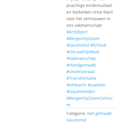
prachtige eindresultaat
en bedanken onze klant
voor het vertrouwen in
ons vakmanschap!
#ArtObject
#BergenOpZoom
#Goudsmid
#Erfstuk
#SieraadOpMaat
#Vakmanschap
#Handgemaakt
#UniekSieraad
#Transformatie
#Ambacht
#Juwelen
#Goudsmeden
#BergenOpZoomCentru
m
Categorie:
Net gemaakt
Goudsmid