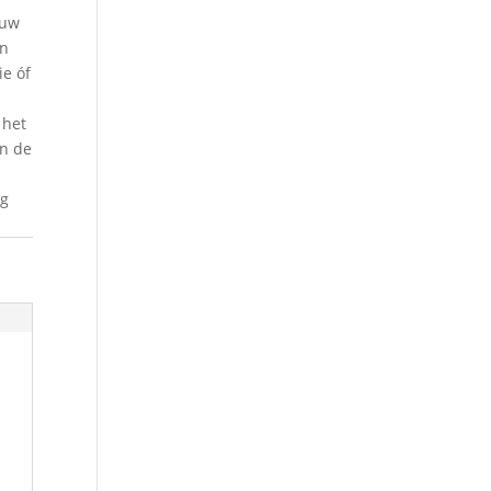
euw
en
ie óf
 het
n de
ag