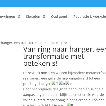
ouwringen
Sieraden
Oud goud
Reparatie & worksh
r hanger, een transformatie met betekenis!
Van ring naar hanger, ee
transformatie met
betekenis!
Deze week mochten we een bijzondere metamorfos
realiseren: een geliefde ring omgetoverd tot een
prachtige hanger
Door het originele design te behouden en subtiele
aanpassingen te doen, blijft de emotionele waarde
volledig intact maar draag je het sieraad nu op een
manier die écht bij je past.