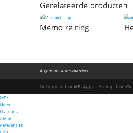
Gerelateerde producten
Memoire ring
He
Algemene voorwaarden
Ontworpen door:
@Pi-Apps
| Hosting door:
Co
MENU
Home
Over ons
Atelier
Referenties
Blog