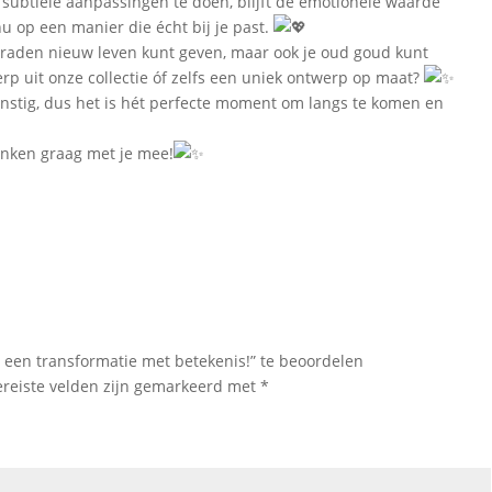
 subtiele aanpassingen te doen, blijft de emotionele waarde
nu op een manier die écht bij je past.
sieraden nieuw leven kunt geven, maar ook je oud goud kunt
rp uit onze collectie óf zelfs een uniek ontwerp op maat?
nstig, dus het is hét perfecte moment om langs te komen en
enken graag met je mee!
 een transformatie met betekenis!” te beoordelen
ereiste velden zijn gemarkeerd met
*