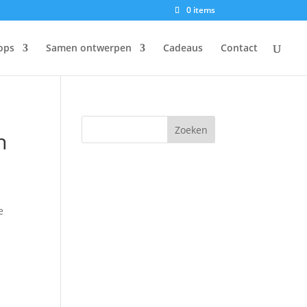
0 items
ops
Samen ontwerpen
Cadeaus
Contact
n
e