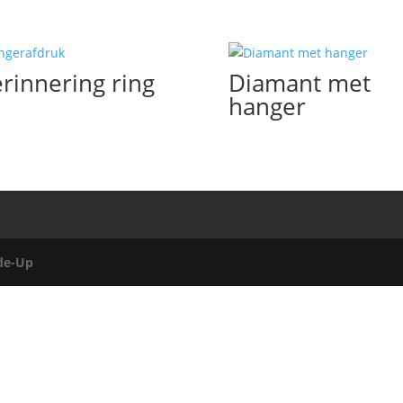
rinnering ring
Diamant met
hanger
de-Up