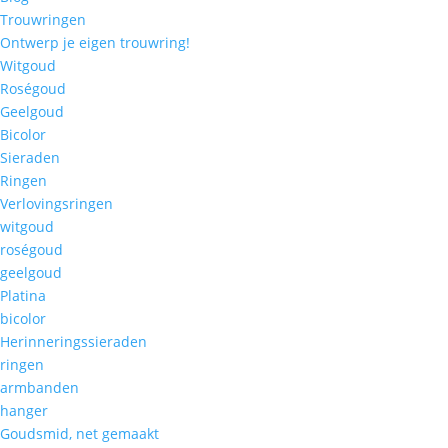
Trouwringen
Ontwerp je eigen trouwring!
Witgoud
Roségoud
Geelgoud
Bicolor
Sieraden
Ringen
Verlovingsringen
witgoud
roségoud
geelgoud
Platina
bicolor
Herinneringssieraden
ringen
armbanden
hanger
Goudsmid, net gemaakt