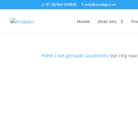
+31 (0)164-256845
info@artobject.nl
Home
Over ons
Tr
Home
/
Net gemaakt Goudsmid
/ Van ring naa