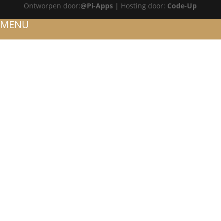
Ontworpen door:
@Pi-Apps
| Hosting door:
Code-Up
MENU
HOME
OVER ONS
ATELIER
REFERENTIES
BLOG
TROUWRINGEN
ONTWERP JE EIGEN TROUWRING!
WITGOUD
ROSÉGOUD
GEELGOUD
BICOLOR
SIERADEN
RINGEN
VERLOVINGSRINGEN
WITGOUD
ROSÉGOUD