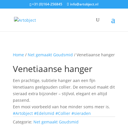
+31 (0)164-256845
info@artobject.nl
Home
/
Net gemaakt Goudsmid
/ Venetiaanse hanger
Venetiaanse hanger
Een prachtige, subtiele hanger aan een fijn
Venetiaans geelgouden collier. De eenvoud maakt dit
sieraad extra bijzonder – stijlvol, elegant en altijd
passend.
Een mooi voorbeeld van hoe minder soms meer is.
#Artobject
#Edelsmid
#Collier
#sieraden
Categorie:
Net gemaakt Goudsmid