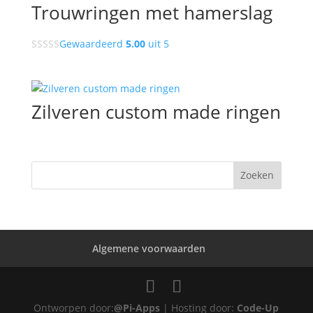
Trouwringen met hamerslag
Gewaardeerd
5.00
uit 5
Zilveren custom made ringen
Algemene voorwaarden
Ontworpen door:
@Pi-Apps
| Hosting door:
Code-Up