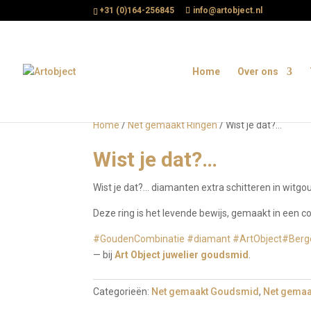
+31 (0)164-256845
info@artobject.nl
Home
Over ons
Home
/
Net gemaakt Ringen
/ Wist je dat?…
Wist je dat?…
Wist je dat?… diamanten extra schitteren in witgo
Deze ring is het levende bewijs, gemaakt in een 
#GoudenCombinatie
#diamant
#ArtObject
#Ber
— bij
Art Object juwelier goudsmid
.
Categorieën:
Net gemaakt Goudsmid
,
Net gemaa