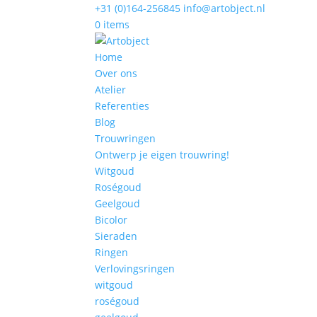
+31 (0)164-256845
info@artobject.nl
0 items
Home
Over ons
Atelier
Referenties
Blog
Trouwringen
Ontwerp je eigen trouwring!
Witgoud
Roségoud
Geelgoud
Bicolor
Sieraden
Ringen
Verlovingsringen
witgoud
roségoud