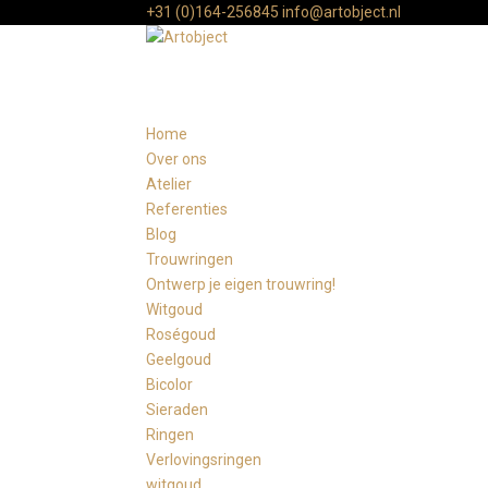
+31 (0)164-256845
info@artobject.nl
Home
Over ons
Atelier
Referenties
Blog
Trouwringen
Ontwerp je eigen trouwring!
Witgoud
Roségoud
Geelgoud
Bicolor
Sieraden
Ringen
Verlovingsringen
witgoud