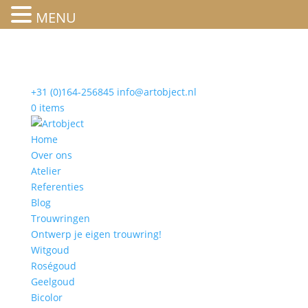
MENU
+31 (0)164-256845
info@artobject.nl
0 items
Home
Over ons
Atelier
Referenties
Blog
Trouwringen
Ontwerp je eigen trouwring!
Witgoud
Roségoud
Geelgoud
Bicolor