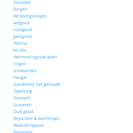
Sieraden
Ringen
Verlovingsringen
witgoud
roségoud
geelgoud
Platina
bicolor
Herinneringssieraden
ringen
armbanden
hanger
Goudsmid, net gemaakt
Zegelring
Diamant
Graveren
Oud goud
Reparatie & workshops
Waarderapport
Reparatie