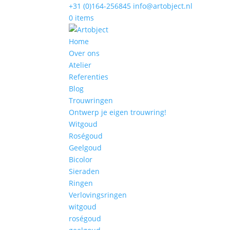
+31 (0)164-256845
info@artobject.nl
0 items
Home
Over ons
Atelier
Referenties
Blog
Trouwringen
Ontwerp je eigen trouwring!
Witgoud
Roségoud
Geelgoud
Bicolor
Sieraden
Ringen
Verlovingsringen
witgoud
roségoud