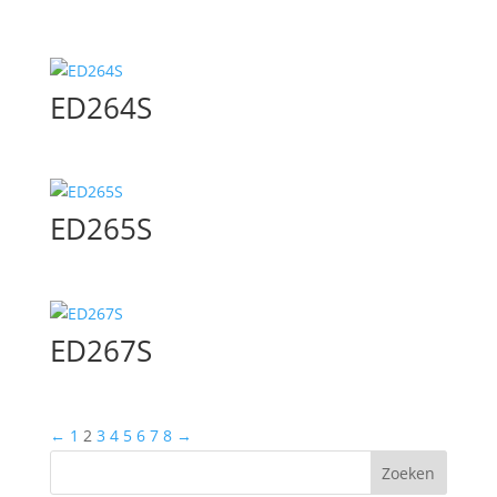
ED264S
ED265S
ED267S
←
1
2
3
4
5
6
7
8
→