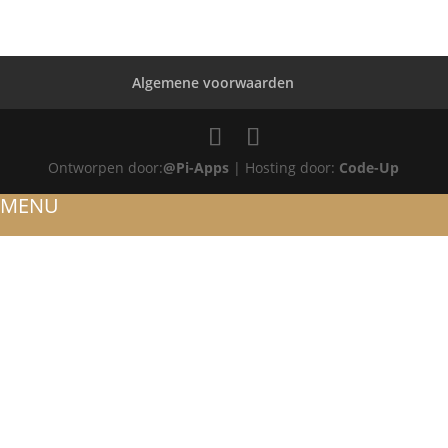
Algemene voorwaarden
Ontworpen door:
@Pi-Apps
| Hosting door:
Code-Up
MENU
HOME
OVER ONS
ATELIER
REFERENTIES
BLOG
TROUWRINGEN
ONTWERP JE EIGEN TROUWRING!
WITGOUD
ROSÉGOUD