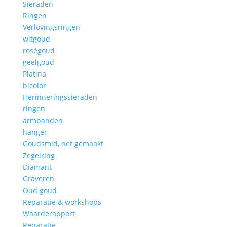
Sieraden
Ringen
Verlovingsringen
witgoud
roségoud
geelgoud
Platina
bicolor
Herinneringssieraden
ringen
armbanden
hanger
Goudsmid, net gemaakt
Zegelring
Diamant
Graveren
Oud goud
Reparatie & workshops
Waarderapport
Reparatie