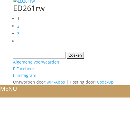
ED261rw
1
2
3
→
Zoeken
naar:
Algemene voorwaarden
Facebook
Instagram
Ontworpen door:
@Pi-Apps
| Hosting door:
Code-Up
MENU
HOME
OVER ONS
ATELIER
REFERENTIES
BLOG