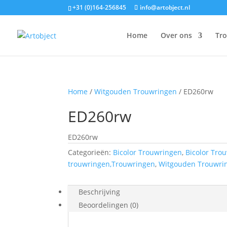
+31 (0)164-256845
info@artobject.nl
Home
Over ons
Tr
Home
/
Witgouden Trouwringen
/ ED260rw
ED260rw
ED260rw
Categorieën:
Bicolor Trouwringen
,
Bicolor Tro
trouwringen,Trouwringen
,
Witgouden Trouwri
Beschrijving
Beoordelingen (0)