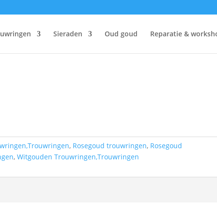
ouwringen
Sieraden
Oud goud
Reparatie & worksh
uwringen,Trouwringen
,
Rosegoud trouwringen
,
Rosegoud
ngen
,
Witgouden Trouwringen,Trouwringen