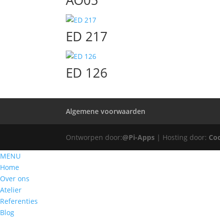
AO05
ED 217
ED 126
Algemene voorwaarden
Ontworpen door:
@Pi-Apps
| Hosting door:
Co
MENU
Home
Over ons
Atelier
Referenties
Blog