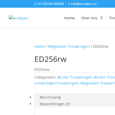
+31 (0)164-256845
info@artobject.nl
Home
Over ons
Tr
Home
/
Witgouden Trouwringen
/ ED256rw
ED256rw
ED256rw
Categorieën:
Bicolor Trouwringen
,
Bicolor Tro
trouwringen,Trouwringen
,
Witgouden Trouwri
Beschrijving
Beoordelingen (0)