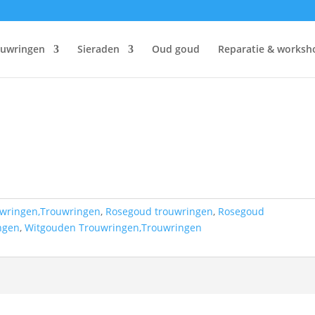
ouwringen
Sieraden
Oud goud
Reparatie & worksh
uwringen,Trouwringen
,
Rosegoud trouwringen
,
Rosegoud
ngen
,
Witgouden Trouwringen,Trouwringen