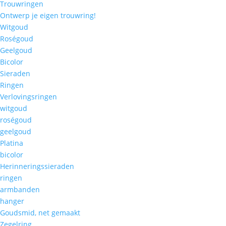
Trouwringen
Ontwerp je eigen trouwring!
Witgoud
Roségoud
Geelgoud
Bicolor
Sieraden
Ringen
Verlovingsringen
witgoud
roségoud
geelgoud
Platina
bicolor
Herinneringssieraden
ringen
armbanden
hanger
Goudsmid, net gemaakt
Zegelring