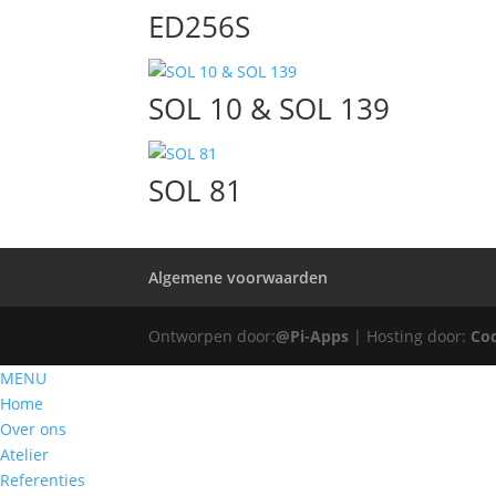
ED256S
SOL 10 & SOL 139
SOL 81
Algemene voorwaarden
Ontworpen door:
@Pi-Apps
| Hosting door:
Co
MENU
Home
Over ons
Atelier
Referenties