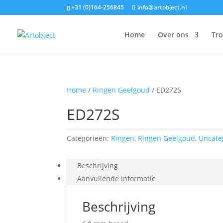
+31 (0)164-256845
info@artobject.nl
Home
Over ons
Tr
Home
/
Ringen Geelgoud
/ ED272S
ED272S
Categorieën:
Ringen
,
Ringen Geelgoud
,
Uncate
Beschrijving
Aanvullende informatie
Beschrijving