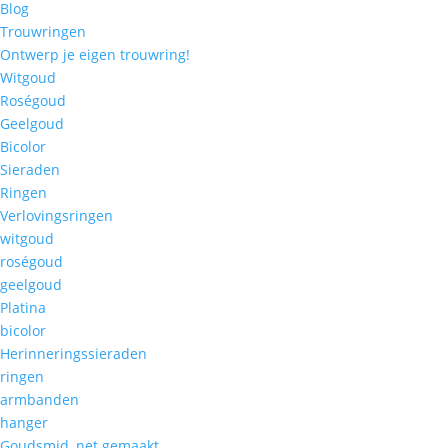
Blog
Trouwringen
Ontwerp je eigen trouwring!
Witgoud
Roségoud
Geelgoud
Bicolor
Sieraden
Ringen
Verlovingsringen
witgoud
roségoud
geelgoud
Platina
bicolor
Herinneringssieraden
ringen
armbanden
hanger
Goudsmid, net gemaakt