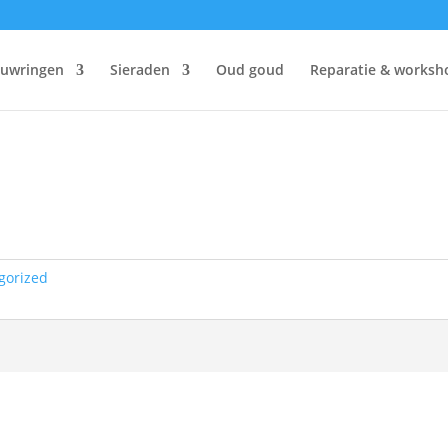
ouwringen
Sieraden
Oud goud
Reparatie & worksh
gorized