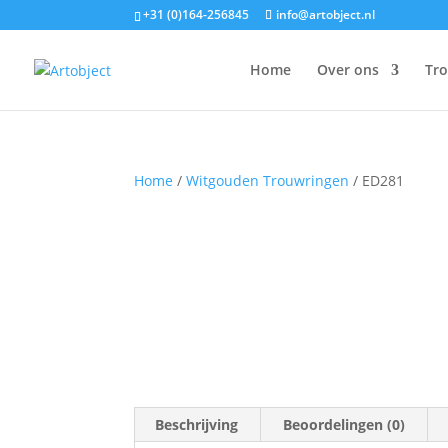
+31 (0)164-256845
info@artobject.nl
Home
Over ons
Tr
Home
/
Witgouden Trouwringen
/ ED281
Beschrijving
Beoordelingen (0)