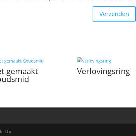
t gemaakt
Verlovingsring
oudsmid
de-Up