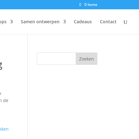
0 items
ops
Samen ontwerpen
Cadeaus
Contact
g
n
n de
kken