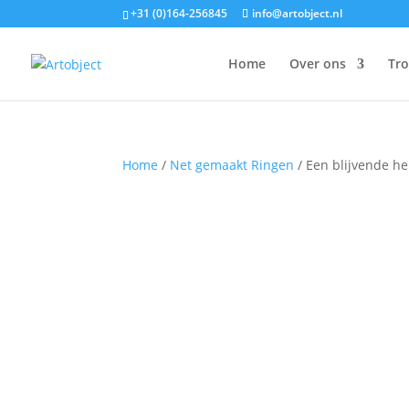
+31 (0)164-256845
info@artobject.nl
Home
Over ons
Tr
Home
/
Net gemaakt Ringen
/ Een blijvende h