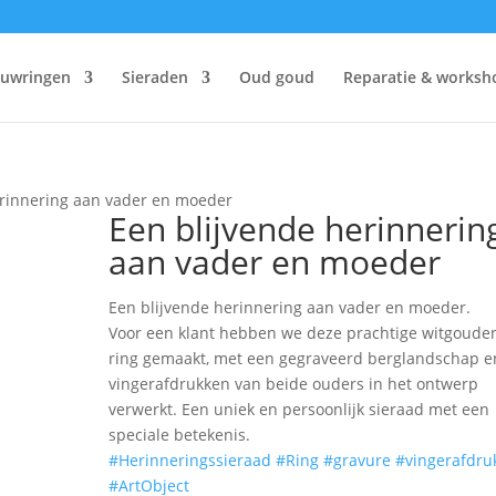
ouwringen
Sieraden
Oud goud
Reparatie & worksh
erinnering aan vader en moeder
Een blijvende herinnerin
aan vader en moeder
Een blijvende herinnering aan vader en moeder.
Voor een klant hebben we deze prachtige witgoude
ring gemaakt, met een gegraveerd berglandschap e
vingerafdrukken van beide ouders in het ontwerp
verwerkt. Een uniek en persoonlijk sieraad met een
speciale betekenis.
#Herinneringssieraad
#Ring
#gravure
#vingerafdru
#ArtObject