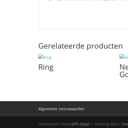
Gerelateerde producten
Ring
Ne
G
Algemene voorwaarden
Ontworpen door:
@Pi-Apps
| Hosting door:
Co