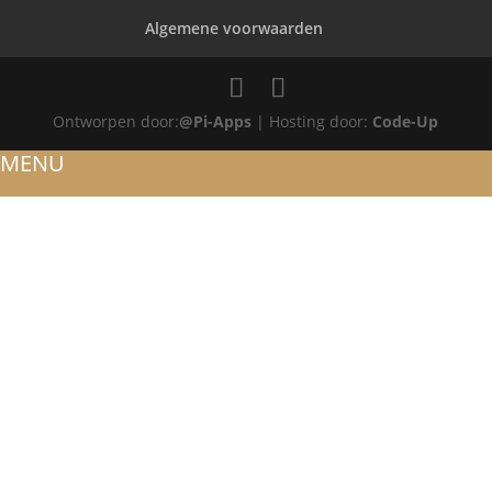
Algemene voorwaarden
Ontworpen door:
@Pi-Apps
| Hosting door:
Code-Up
MENU
HOME
OVER ONS
ATELIER
REFERENTIES
BLOG
TROUWRINGEN
ONTWERP JE EIGEN TROUWRING!
WITGOUD
ROSÉGOUD
GEELGOUD
BICOLOR
SIERADEN