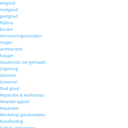
witgoud
roségoud
geelgoud
Platina
bicolor
Herinneringssieraden
ringen
armbanden
hanger
Goudsmid, net gemaakt
Zegelring
Diamant
Graveren
Oud goud
Reparatie & workshops
Waarderapport
Reparatie
Workshop goudsmeden
Rondleiding
Samen ontwerpen