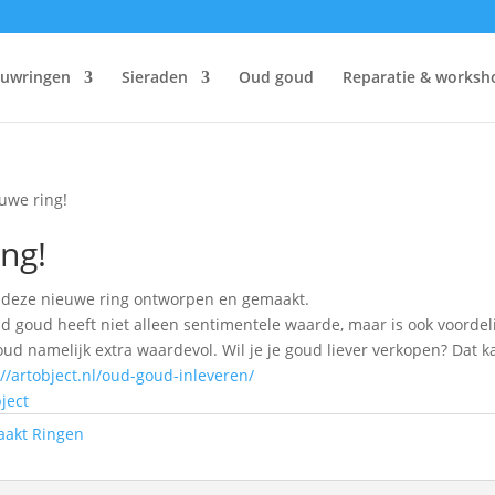
ouwringen
Sieraden
Oud goud
Reparatie & worksh
uwe ring!
ng!
 deze nieuwe ring ontworpen en gemaakt.
 goud heeft niet alleen sentimentele waarde, maar is ook voordel
d namelijk extra waardevol. Wil je je goud liever verkopen? Dat k
://artobject.nl/oud-goud-inleveren/
ject
aakt Ringen