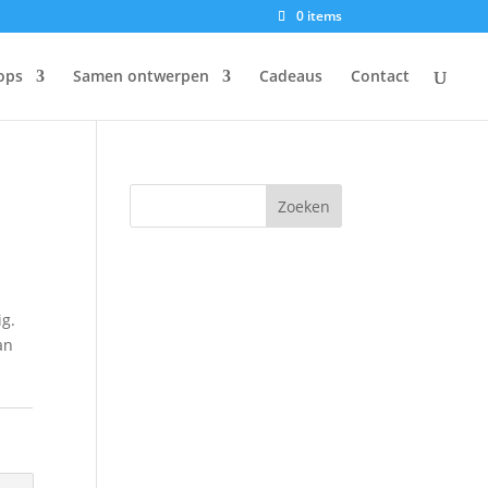
0 items
ops
Samen ontwerpen
Cadeaus
Contact
ig.
an