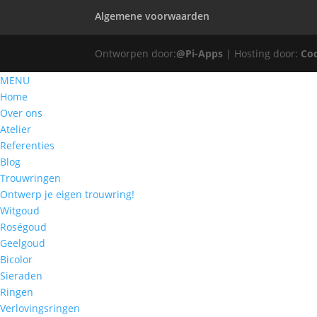
Algemene voorwaarden
Ontworpen door:
@Pi-Apps
| Hosting door:
Co
MENU
Home
Over ons
Atelier
Referenties
Blog
Trouwringen
Ontwerp je eigen trouwring!
Witgoud
Roségoud
Geelgoud
Bicolor
Sieraden
Ringen
Verlovingsringen