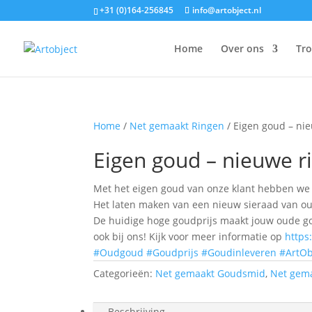
+31 (0)164-256845
info@artobject.nl
Home
Over ons
Tr
Home
/
Net gemaakt Ringen
/ Eigen goud – nie
Eigen goud – nieuwe ri
Met het eigen goud van onze klant hebben we
Het laten maken van een nieuw sieraad van oud
De huidige hoge goudprijs maakt jouw oude gou
ook bij ons! Kijk voor meer informatie op
https
#Oudgoud
#Goudprijs
#Goudinleveren
#ArtOb
Categorieën:
Net gemaakt Goudsmid
,
Net gem
Beschrijving