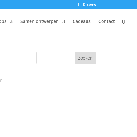
0 items
ops
Samen ontwerpen
Cadeaus
Contact
r