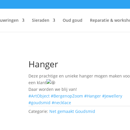
ouwringen
Sieraden
Oud goud
Reparatie & worksh
Hanger
Deze prachtige en unieke hanger mogen maken voo
een klant
Daar worden we blij van!
#ArtObject
#BergenopZoom
#Hanger
#Jewellery
#goudsmid
#necklace
Categorie:
Net gemaakt Goudsmid