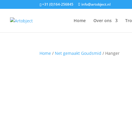
+31 (0)164-256845
info@artobject.nl
Home
Over ons
Tr
Home
/
Net gemaakt Goudsmid
/ Hanger