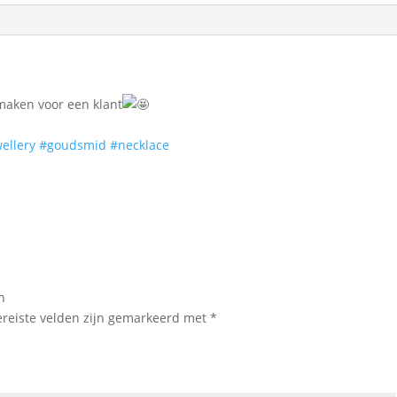
maken voor een klant
ellery
#goudsmid
#necklace
n
ereiste velden zijn gemarkeerd met
*