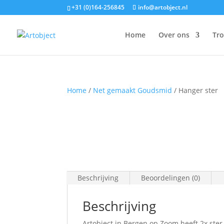
+31 (0)164-256845
info@artobject.nl
Home
Over ons
Tr
Home
/
Net gemaakt Goudsmid
/ Hanger ster
Beschrijving
Beoordelingen (0)
Beschrijving
Artobject in Bergen op Zoom heeft 2x ste