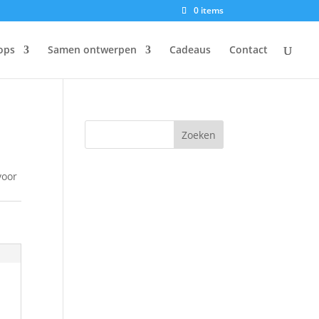
0 items
ops
Samen ontwerpen
Cadeaus
Contact
voor