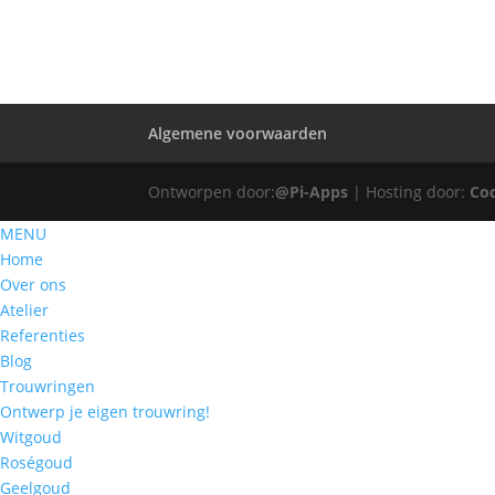
Algemene voorwaarden
Ontworpen door:
@Pi-Apps
| Hosting door:
Co
MENU
Home
Over ons
Atelier
Referenties
Blog
Trouwringen
Ontwerp je eigen trouwring!
Witgoud
Roségoud
Geelgoud