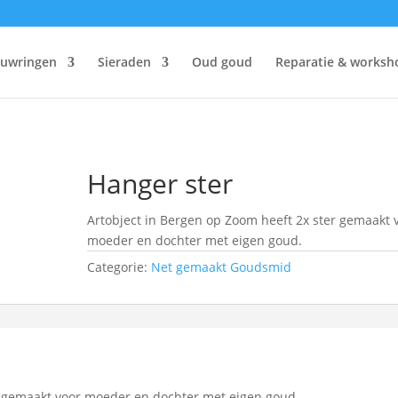
ouwringen
Sieraden
Oud goud
Reparatie & worksh
Hanger ster
Artobject in Bergen op Zoom heeft 2x ster gemaakt 
moeder en dochter met eigen goud.
Categorie:
Net gemaakt Goudsmid
r gemaakt voor moeder en dochter met eigen goud.