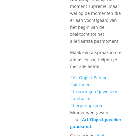
moment suprême, maar
wél op de momenten die
er aan voorafgaan: van
het begin van de
zoektocht tot het
allerlaatste pasmoment.
Maak een afspraak in ons
atelier en wij helpen je
met alle liefde.
#ArtObject
#atelier
#sieraden
#trouwingen
#jewellery
#ambacht
#bergenopzoom
Minder weergeven
— bij
Art Object juwelier
goudsmid
.
Categorieën:
Net