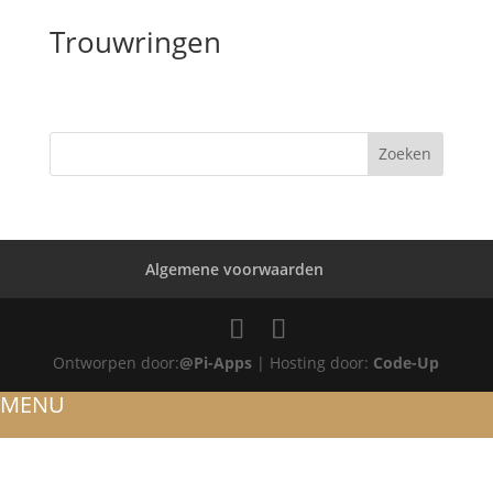
Trouwringen
Algemene voorwaarden
Ontworpen door:
@Pi-Apps
| Hosting door:
Code-Up
MENU
HOME
OVER ONS