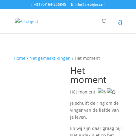
+31 (0)164-256845
info@artobject.nl
Home
/
Net gemaakt Ringen
/ Het moment
Het
moment
Hét moment..
Je schuift de ring om de
vinger van de liefde van
je leven.
En wij zijn daar graag bij!
Natuurlijk niet op het