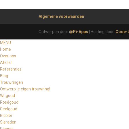
Algemene voorwaarden
Ontworpen door:
@Pi-Apps
| Hosting door:
Code-
MENU
Home
Over ons
Atelier
Referenties
Blog
Trouwringen
Ontwerp je eigen trouwring!
Witgoud
Roségoud
Geelgoud
Bicolor
Sieraden
Ringen