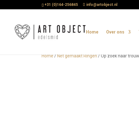
+31 (0)164-256845
info@artobject.nl
Home
Over ons
Home
/
Net gemaakt Ringen
/ Op zoek naar trouw