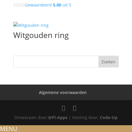
Gewaardeerd
5.00
uit 5
Witgouden ring
Algemene voorwaarden
Ontworpen door:
@Pi-Apps
| Hosting door:
Code-Up
MENU