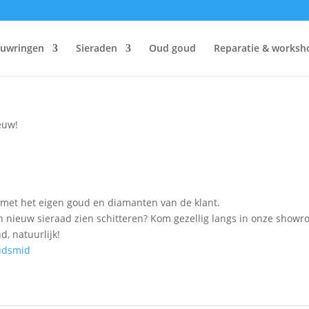
ouwringen
Sieraden
Oud goud
Reparatie & worksh
euw!
et het eigen goud en diamanten van de klant.
en nieuw sieraad zien schitteren? Kom gezellig langs in onze show
d, natuurlijk!
udsmid