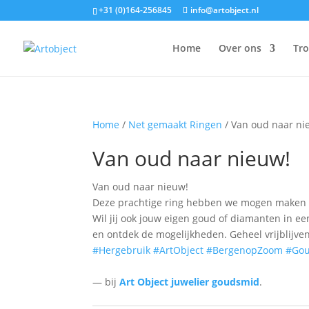
+31 (0)164-256845
info@artobject.nl
Home
Over ons
Tr
Home
/
Net gemaakt Ringen
/ Van oud naar ni
Van oud naar nieuw!
Van oud naar nieuw!
Deze prachtige ring hebben we mogen maken m
Wil jij ook jouw eigen goud of diamanten in e
en ontdek de mogelijkheden. Geheel vrijblijven
#Hergebruik
#ArtObject
#BergenopZoom
#Go
— bij
Art Object juwelier goudsmid
.