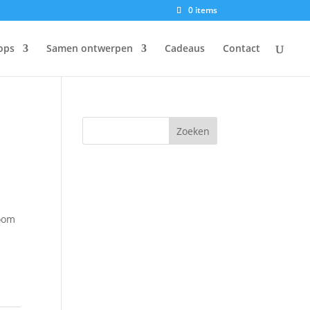
0 items
ops
Samen ontwerpen
Cadeaus
Contact
room