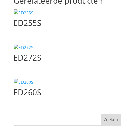
Gerelateerde producten
ED255S
ED272S
ED260S