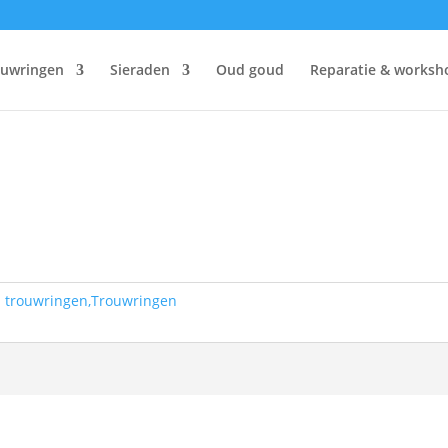
ouwringen
Sieraden
Oud goud
Reparatie & worksh
 trouwringen,Trouwringen