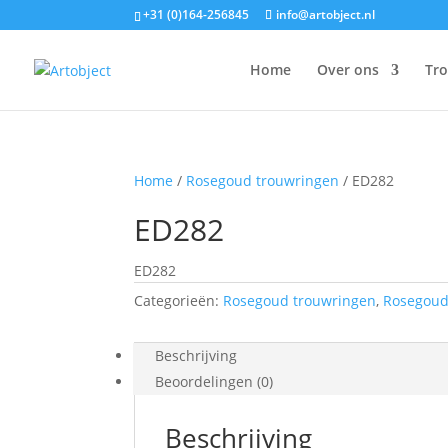
+31 (0)164-256845
info@artobject.nl
Home
Over ons
Tr
Home
/
Rosegoud trouwringen
/ ED282
ED282
ED282
Categorieën:
Rosegoud trouwringen
,
Rosegoud
Beschrijving
Beoordelingen (0)
Beschrijving