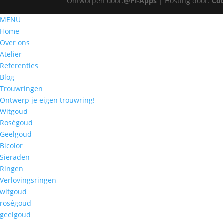
Ontworpen door:
@Pi-Apps
| Hosting door:
Co
MENU
Home
Over ons
Atelier
Referenties
Blog
Trouwringen
Ontwerp je eigen trouwring!
Witgoud
Roségoud
Geelgoud
Bicolor
Sieraden
Ringen
Verlovingsringen
witgoud
roségoud
geelgoud