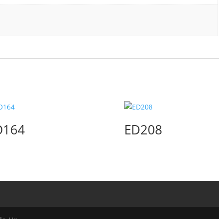
O164
ED208