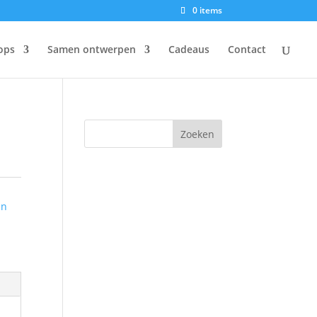
0 items
ops
Samen ontwerpen
Cadeaus
Contact
en