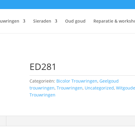
ouwringen
Sieraden
Oud goud
Reparatie & worksh
ED281
Categorieën:
Bicolor Trouwringen
,
Geelgoud
trouwringen
,
Trouwringen
,
Uncategorized
,
Witgoud
Trouwringen