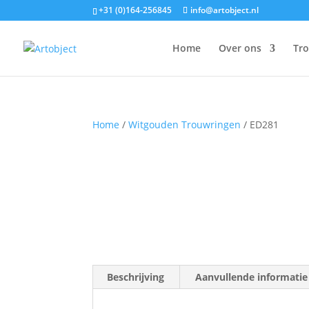
+31 (0)164-256845
info@artobject.nl
Home
Over ons
Tr
Home
/
Witgouden Trouwringen
/ ED281
Beschrijving
Aanvullende informatie